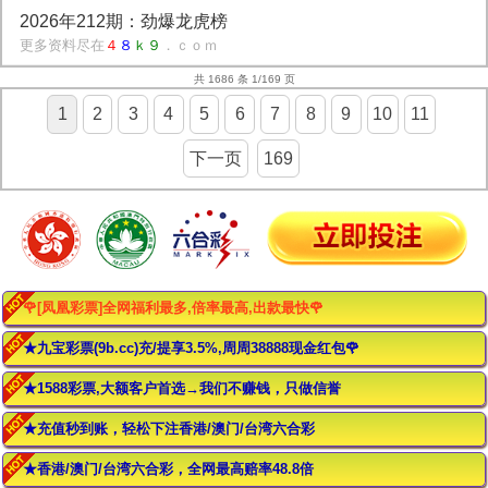
2026年212期：劲爆龙虎榜
更多资料尽在
４
８
ｋ９
．ｃｏｍ
共 1686 条 1/169 页
1
2
3
4
5
6
7
8
9
10
11
下一页
169
🌹[凤凰彩票]全网福利最多,倍率最高,出款最快🌹
★九宝彩票(9b.cc)充/提享3.5%,周周38888现金红包🌹
★1588彩票,大额客户首选→我们不赚钱，只做信誉
★充值秒到账，轻松下注香港/澳门/台湾六合彩
★香港/澳门/台湾六合彩，全网最高赔率48.8倍