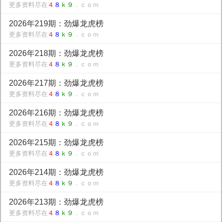
更多资料尽在
４
８
ｋ９
．ｃｏｍ
2026年219期：劲爆龙虎榜
更多资料尽在
４
８
ｋ９
．ｃｏｍ
2026年218期：劲爆龙虎榜
更多资料尽在
４
８
ｋ９
．ｃｏｍ
2026年217期：劲爆龙虎榜
更多资料尽在
４
８
ｋ９
．ｃｏｍ
2026年216期：劲爆龙虎榜
更多资料尽在
４
８
ｋ９
．ｃｏｍ
2026年215期：劲爆龙虎榜
更多资料尽在
４
８
ｋ９
．ｃｏｍ
2026年214期：劲爆龙虎榜
更多资料尽在
４
８
ｋ９
．ｃｏｍ
2026年213期：劲爆龙虎榜
更多资料尽在
４
８
ｋ９
．ｃｏｍ