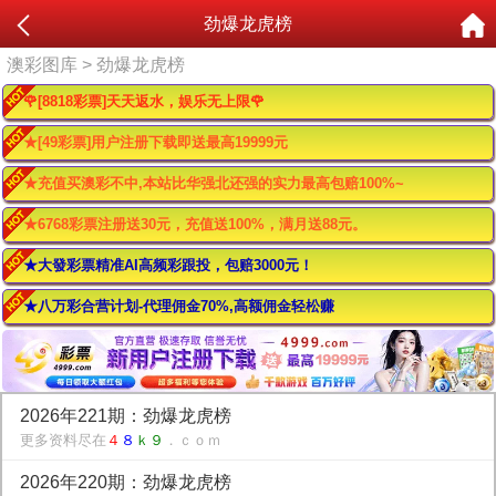
劲爆龙虎榜
澳彩图库
> 劲爆龙虎榜
🌹[8818彩票]天天返水，娱乐无上限🌹
★[49彩票]用户注册下载即送最高19999元
★充值买澳彩不中,本站比华强北还强的实力最高包赔100%~
★6768彩票注册送30元，充值送100%，满月送88元。
★大發彩票精准AI高频彩跟投，包赔3000元！
★八万彩合营计划-代理佣金70%,高额佣金轻松赚
2026年221期：劲爆龙虎榜
更多资料尽在
４
８
ｋ９
．ｃｏｍ
2026年220期：劲爆龙虎榜