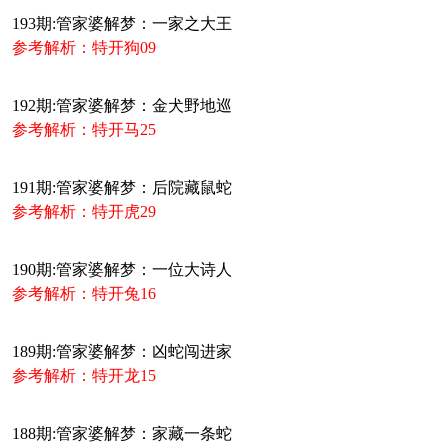
193期:管家婆解梦：一家之大王
参考解析：特开狗09
192期:管家婆解梦：金犬野地巡
参考解析：特开马25
191期:管家婆解梦：后院藏鼠蛇
参考解析：特开虎29
190期:管家婆解梦：一位大诗人
参考解析：特开兔16
189期:管家婆解梦：凶蛇闯进家
参考解析：特开龙15
188期:管家婆解梦：家藏一条蛇