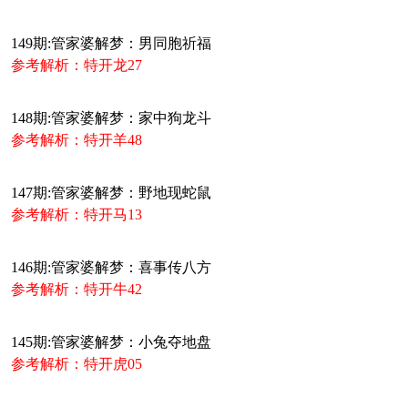
149期:管家婆解梦：男同胞祈福
参考解析：特开龙27
148期:管家婆解梦：家中狗龙斗
参考解析：特开羊48
147期:管家婆解梦：野地现蛇鼠
参考解析：特开马13
146期:管家婆解梦：喜事传八方
参考解析：特开牛42
145期:管家婆解梦：小兔夺地盘
参考解析：特开虎05