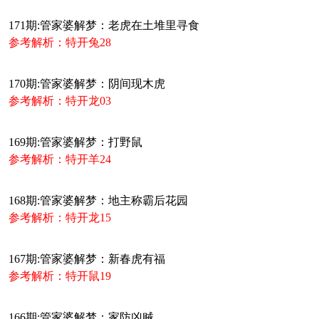
171期:管家婆解梦：老虎在土堆里寻食
参考解析：特开兔28
170期:管家婆解梦：阴间现木虎
参考解析：特开龙03
169期:管家婆解梦：打野鼠
参考解析：特开羊24
168期:管家婆解梦：地主称霸后花园
参考解析：特开龙15
167期:管家婆解梦：新春虎有福
参考解析：特开鼠19
166期:管家婆解梦：家防凶贼