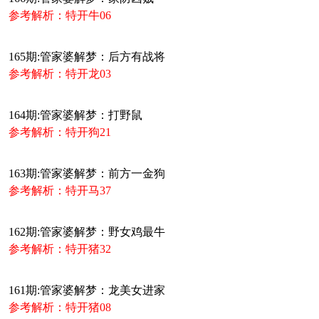
参考解析：特开牛06
165期:管家婆解梦：后方有战将
参考解析：特开龙03
164期:管家婆解梦：打野鼠
参考解析：特开狗21
163期:管家婆解梦：前方一金狗
参考解析：特开马37
162期:管家婆解梦：野女鸡最牛
参考解析：特开猪32
161期:管家婆解梦：龙美女进家
参考解析：特开猪08