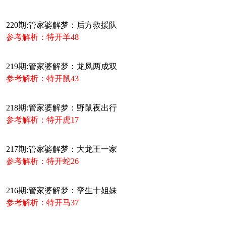
220期:管家婆解梦：后方救援队
参考解析：特开羊48
219期:管家婆解梦：龙凤两成双
参考解析：特开鼠43
218期:管家婆解梦：野鼠夜出行
参考解析：特开虎17
217期:管家婆解梦：大龙王一家
参考解析：特开蛇26
216期:管家婆解梦：孪生十姐妹
参考解析：特开马37