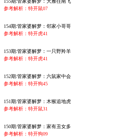
155期:管家婆解梦：大雁往南飞
参考解析：特开鼠07
154期:管家婆解梦：邻家小哥哥
参考解析：特开虎41
153期:管家婆解梦：一只野羚羊
参考解析：特开虎41
152期:管家婆解梦：六鼠家中会
参考解析：特开狗45
151期:管家婆解梦：木猴追地虎
参考解析：特开鼠31
150期:管家婆解梦：家有丑女多
参考解析：特开狗09