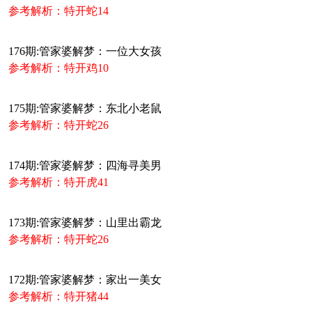
参考解析：特开蛇14
176期:管家婆解梦：一位大女孩
参考解析：特开鸡10
175期:管家婆解梦：东北小老鼠
参考解析：特开蛇26
174期:管家婆解梦：四海寻美男
参考解析：特开虎41
173期:管家婆解梦：山里出霸龙
参考解析：特开蛇26
172期:管家婆解梦：家出一美女
参考解析：特开猪44