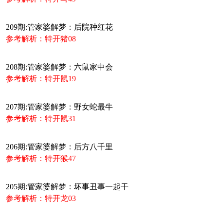
209期:管家婆解梦：后院种红花
参考解析：特开猪08
208期:管家婆解梦：六鼠家中会
参考解析：特开鼠19
207期:管家婆解梦：野女蛇最牛
参考解析：特开鼠31
206期:管家婆解梦：后方八千里
参考解析：特开猴47
205期:管家婆解梦：坏事丑事一起干
参考解析：特开龙03