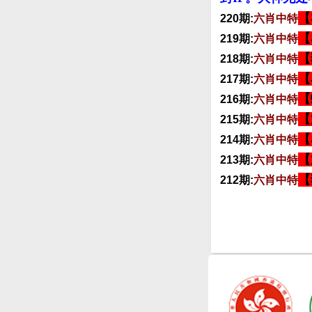
【
220期:
六肖中特
【
219期:
六肖中特
【
218期:
六肖中特
【
217期:
六肖中特
【
216期:
六肖中特
【
215期:
六肖中特
【
214期:
六肖中特
【
213期:
六肖中特
【
212期:
六肖中特