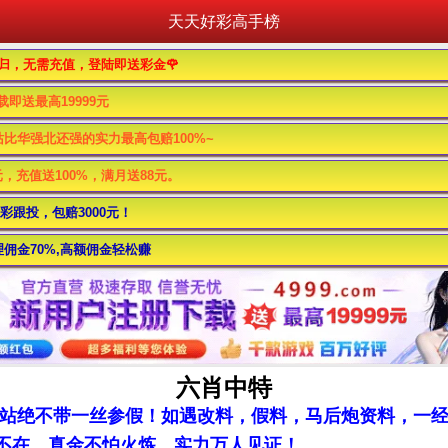
天天好彩高手榜
员回归，无需充值，登陆即送彩金🌹
载即送最高19999元
站比华强北还强的实力最高包赔100%~
元，充值送100%，满月送88元。
彩跟投，包赔3000元！
佣金70%,高额佣金轻松赚
六肖中特
站绝不带一丝参假！如遇改料，假料，马后炮资料，一
处不在，真金不怕火炼，实力万人见证！