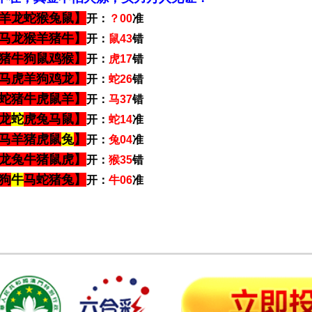
羊龙蛇猴兔鼠】
开：
？00
准
马龙猴羊猪牛】
开：
鼠43
错
猪牛狗鼠鸡猴】
开：
虎17
错
马虎羊狗鸡龙】
开：
蛇26
错
蛇猪牛虎鼠羊】
开：
马37
错
龙
蛇
虎兔马鼠】
开：
蛇14
准
马羊猪虎鼠
兔
】
开：
兔04
准
龙兔牛猪鼠虎】
开：
猴35
错
狗
牛
马蛇猪兔】
开：
牛06
准