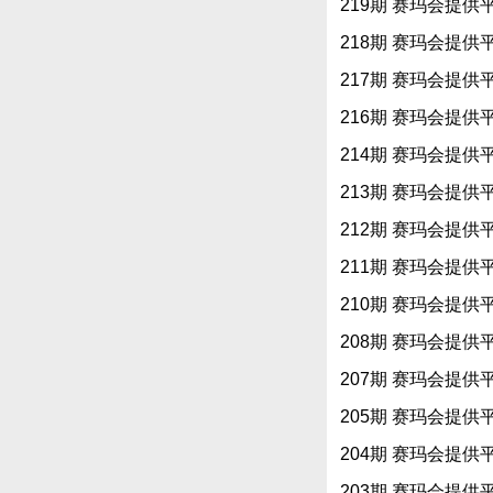
219期 赛玛会提供平
218期 赛玛会提供平
217期 赛玛会提供平
216期 赛玛会提供平
214期 赛玛会提供平
213期 赛玛会提供平
212期 赛玛会提供平
211期 赛玛会提供平
210期 赛玛会提供平
208期 赛玛会提供平
207期 赛玛会提供平
205期 赛玛会提供平
204期 赛玛会提供平
203期 赛玛会提供平