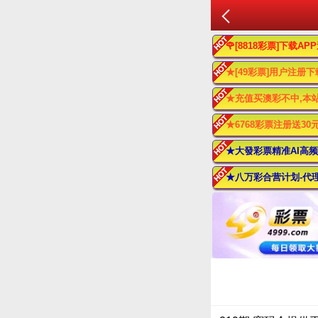
🌹[8818彩票]下载A
★[49彩票]用户注册下
★充值买澳彩不中,本
★6768彩票注册送30
★大發彩票精准AI高频
★八万彩合营计划-代理