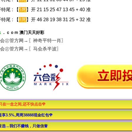
特尾 : 【
5尾
】开 21 15 25 47 13 45 + 40 准
特尾 : 【
8尾
】开 46 28 19 38 31 25 + 32 准
ｋ
．ｃｏｍ 澳门天天好彩
 赛玛会㊣管方网→〖神奇平特一肖〗
 赛玛会㊣管方网→〖马会杀半波〗
富只在一念之间,还不快点击🌹
提享3.5%,周周38888现金红包🌹
户首选→我们不赚钱，只做信誉