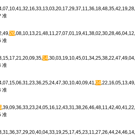
,07,10,41,32,16,33,13,03,20,17,29,37,11,36,18,48,35,42,19,28,
? 准
2,49,
26
,08,10,13,21,48,11,27,07,01,19,41,38,02,30,28,46,04,12
6 准
,15,17,21,20,09,35,
14
,30,03,19,10,45,01,34,25,38,22,47,49,04
4 准
,07,15,06,31,23,36,25,24,47,30,10,40,09,41,
04
,22,16,05,13,49
4 准
5
,39,09,36,33,23,24,05,16,12,43,31,38,26,46,48,11,42,40,41,22
5 准
3,31,36,37,29,20,40,04,33,19,25,17,45,23,11,27,26,44,24,46,14