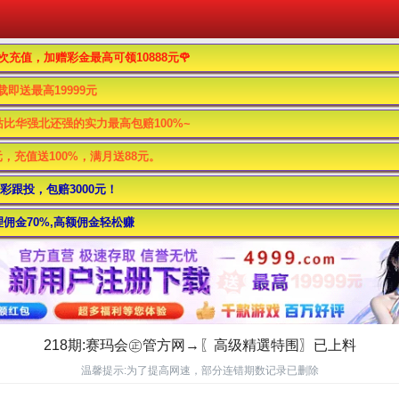
员首次充值，加赠彩金最高可领10888元🌹
载即送最高19999元
站比华强北还强的实力最高包赔100%~
元，充值送100%，满月送88元。
彩跟投，包赔3000元！
佣金70%,高额佣金轻松赚
218期:赛玛会㊣管方网→〖高级精選特围〗已上料
温馨提示:为了提高网速，部分连错期数记录已删除