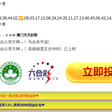
6 准
,38,44,02,
49
,09,03,17,12,08,34,24,35,11,27,13,40,45,06,42,14
9 准
ｋ
．ｃｏｍ 澳门天天好彩
 赛玛会㊣管方网→〖马会杀半波〗
 赛玛会㊣管方网→〖高级精選五肖仲特〗已上料
富只在一念之间,还不快点击🌹
提享3.5%,周周38888现金红包🌹